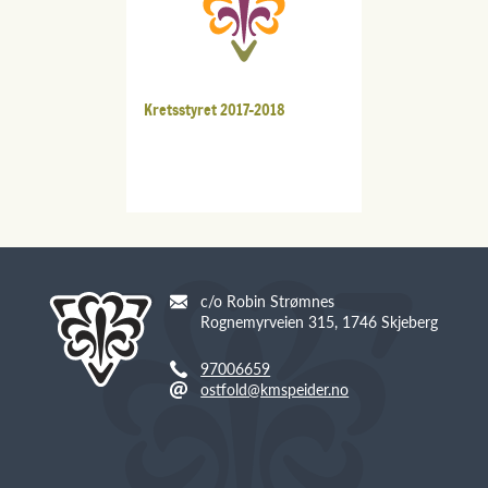
Kretsstyret 2017-2018
c/o Robin Strømnes
Rognemyrveien 315, 1746 Skjeberg
97006659
ostfold@kmspeider.no