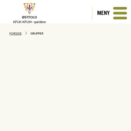
MENY
ØSTFOLD
KFUK-KFUM-
speidere
FORSIDE
GRUPPER