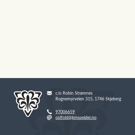
c/o Robin Strømnes
Rognemyrveien 315, 1746 Skjeberg
97006659
ostfold@kmspeider.no